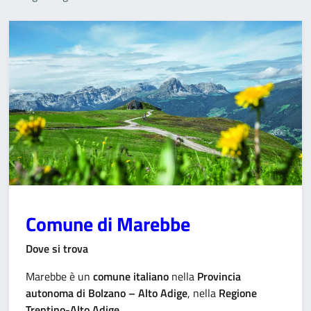
parola
chiave
Comune di Marebbe
Dove si trova
Marebbe è un
comune italiano
nella
Provincia
autonoma di Bolzano – Alto Adige
, nella
Regione
Trentino-Alto Adige
.