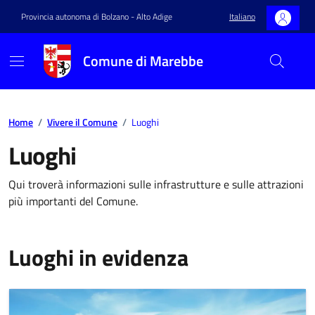
Provincia autonoma di Bolzano - Alto Adige
Italiano
Comune di Marebbe
Home
/
Vivere il Comune
/
Luoghi
Luoghi
Qui troverà informazioni sulle infrastrutture e sulle attrazioni
più importanti del Comune.
Luoghi in evidenza